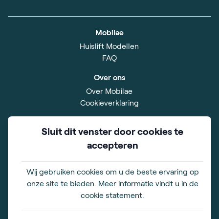
Mobilae
Huislift Modellen
FAQ
Over ons
Over Mobilae
Cookieverklaring
Service
Sluit dit venster door cookies te
Algemene voorwaarden
accepteren
Privacybeleid
Disclaimer
Sitemap
Wij gebruiken cookies om u de beste ervaring op
onze site te bieden. Meer informatie vindt u in de
Showroom
cookie statement.
Simon Smitweg 18
2353 GA Leiderdorp